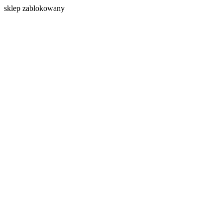
s
klep zablokowany