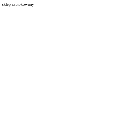
s
klep zablokowany