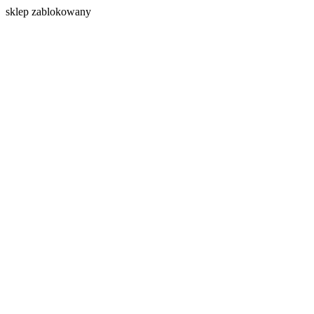
s
klep zablokowany