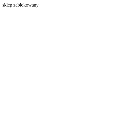
s
klep zablokowany