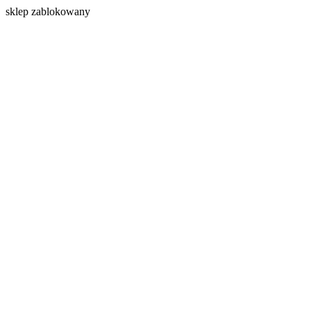
s
klep zablokowany